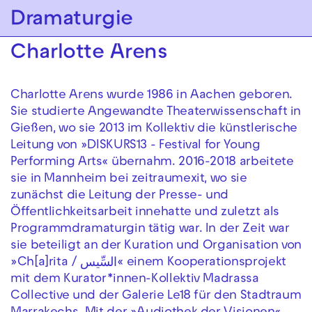
Zur Hauptnavigation springen
Dramaturgie
Zum Hauptinhalt springen
Zum Footer springen
Charlotte Arens
Charlotte Arens wurde 1986 in Aachen geboren.
Sie studierte Angewandte Theaterwissenschaft in
Gießen, wo sie 2013 im Kollektiv die künstlerische
Leitung von »DISKURS13 - Festival for Young
Performing Arts« übernahm. 2016-2018 arbeitete
sie in Mannheim bei zeitraumexit, wo sie
zunächst die Leitung der Presse- und
Öffentlichkeitsarbeit innehatte und zuletzt als
Programmdramaturgin tätig war. In der Zeit war
sie beteiligt an der Kuration und Organisation von
»Ch[a]rita / السِّيس« einem Kooperationsprojekt
mit dem Kurator*innen-Kollektiv Madrassa
Collective und der Galerie Le18 für den Stadtraum