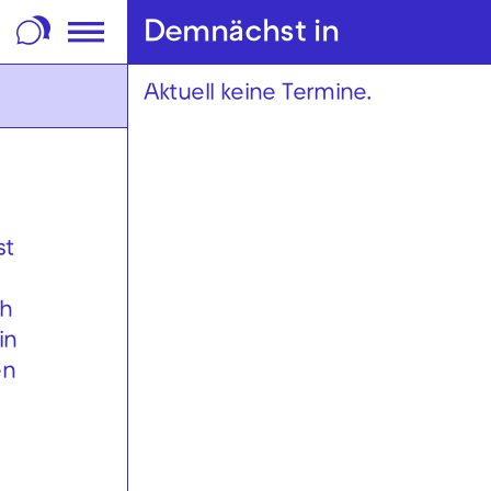
m Footer springen
Demnächst in
Aktuell keine Termine.
st
ch
in
en