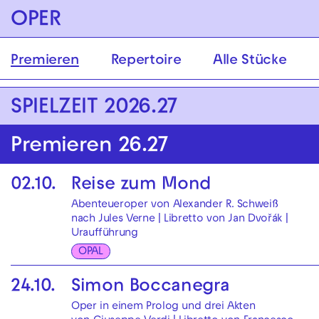
Zur Hauptnavigation springen
OPER
Zum Hauptinhalt springen
Zum Footer springen
Premieren
Repertoire
Alle Stücke
SPIELZEIT 2026.27
Premieren 26.27
02.10.
Reise zum Mond
Abenteueroper von Alexander R. Schweiß
nach Jules Verne | Libretto von Jan Dvořák |
Uraufführung
OPAL
24.10.
Simon Boccanegra
Oper in einem Prolog und drei Akten