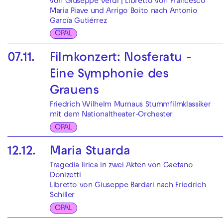
von Giuseppe Verdi | Libretto von Francesco
Maria Piave und Arrigo Boito nach Antonio
García Gutiérrez
OPAL
07.11.
Filmkonzert: Nosferatu -
Eine Symphonie des
Grauens
Friedrich Wilhelm Murnaus Stummfilmklassiker
mit dem Nationaltheater-Orchester
OPAL
12.12.
Maria Stuarda
Tragedia lirica in zwei Akten von Gaetano
Donizetti
Libretto von Giuseppe Bardari nach Friedrich
Schiller
OPAL