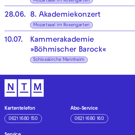
Mozartsaal im Rosengarten
28.06.
8. Akademiekonzert
Mozartsaal im Rosengarten
10.07.
Kammerakademie
»Böhmischer Barock«
Schlosskirche Mannheim
Kartentelefon
Abo-Service
0621 1680 150
0621 1680 160
Service