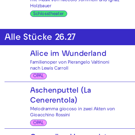
mit Musik von Niccolò Jommelli und Ignaz
Holzbauer
Schlosstheater
Alle Stücke 26.27
Alice im Wunderland
Familienoper von Pierangelo Valtinoni
nach Lewis Carroll
OPAL
Aschenputtel (La
Cenerentola)
Melodramma giocoso in zwei Akten von
Gioacchino Rossini
OPAL