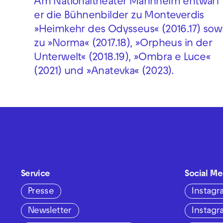
Am Nationaltheater Mannheim entwarf
er die Bühnenbilder zu Monteverdis
»Heimkehr des Odysseus« (2016.17) sow
zu »Norma« (2017.18), »Orpheus in der
Unterwelt« (2018.19), »Ombra e Luce«
(2021) und »Anatevka« (2023).
Service
Social Me
Presse
Instag
Newsletter
Instag