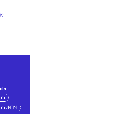
ie
dia
ram
ram JNTM