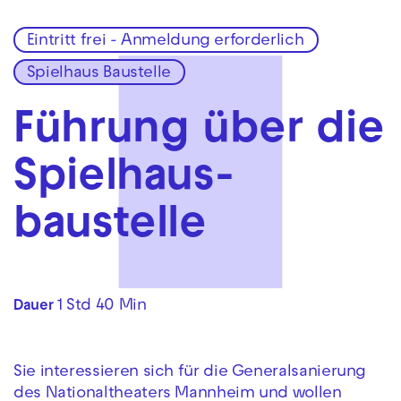
Eintritt frei - Anmeldung erforderlich
Zur Hauptnavigation springen
Spielhaus Baustelle
Zum Hauptinhalt springen
Zum Footer springen
Führung über die
Spielhaus­
baustelle
1 Std 40 Min
Dauer
Sie interessieren sich für die Generalsanierung
des Nationaltheaters Mannheim und wollen