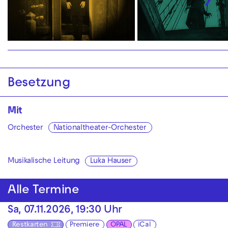
Besetzung
Mit
Orchester
Nationaltheater-Orchester
Musikalische Leitung
Luka Hauser
Alle Termine
Sa, 07.11.2026, 19:30 Uhr
Restkarten
Premiere
OPAL
iCal