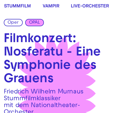
Zur Hauptnavigation springen
Zum Hauptinhalt springen
Zum Footer springen
Oper
OPAL
Filmkonzert:
Nosferatu - Eine
Symphonie des
Grauens
Friedrich Wilhelm Murnaus
Stummfilmklassiker
mit dem Nationaltheater-
Orchester