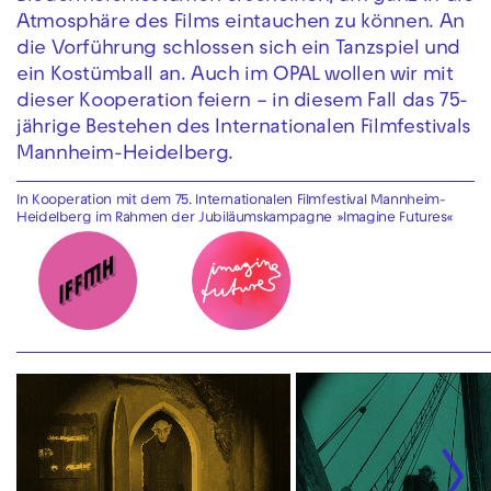
Atmosphäre des Films eintauchen zu können. An
die Vorführung schlossen sich ein Tanzspiel und
ein Kostümball an. Auch im OPAL wollen wir mit
dieser Kooperation feiern – in diesem Fall das 75-
jährige Bestehen des Internationalen Filmfestivals
Mannheim-Heidelberg.
In Kooperation mit dem 75. Internationalen Filmfestival Mannheim-
Heidelberg im Rahmen der Jubiläumskampagne »Imagine Futures«