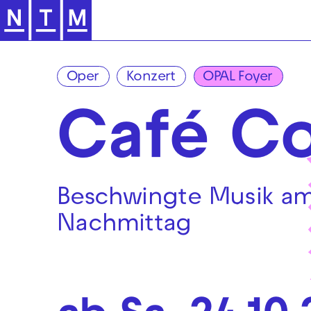
Zur Hauptnavigation springen
Oper
Konzert
OPAL Foyer
Café C
Beschwingte Musik a
Nachmittag