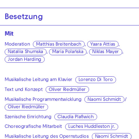
Besetzung
Mit
Moderation
Matthias Breitenbach
,
Yaara Attias
,
Nataliia Shumska
,
Maria Polańska
,
Niklas Mayer
,
Jordan Harding
Musikalische Leitung am Klavier
Lorenzo Di Toro
Text und Konzept
Oliver Riedmüller
Musikalische Programmentwicklung
Naomi Schmidt
/
Oliver Riedmüller
Szenische Einrichtung
Claudia Plaßwich
Choreografische Mitarbeit
Luches Huddleston jr.
Musikalische Leitung des Opernstudios
Naomi Schmidt