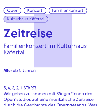
Oper
Konzert
Familienkonzert
Zur Hauptnavigation springen
Kulturhaus Käfertal
Zum Hauptinhalt springen
Zum Footer springen
Zeitreise
Familienkonzert im Kulturhaus
Käfertal
ab 5 Jahren
Alter
5, 4, 3, 2, 1, START!
Wir gehen zusammen mit Sänger*innen des
Opernstudios auf eine musikalische Zeitreise
durch die Geschichte des Operngesangs! Was