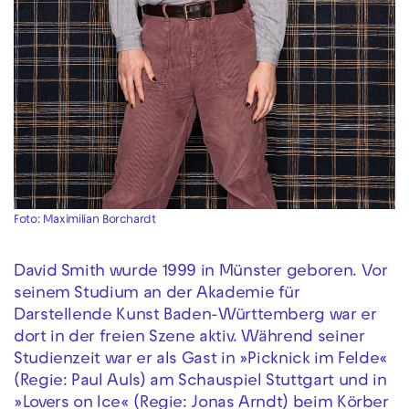
Foto: Maximilian Borchardt
David Smith wurde 1999 in Münster geboren. Vor
seinem Studium an der Akademie für
Darstellende Kunst Baden-Württemberg war er
dort in der freien Szene aktiv. Während seiner
Studienzeit war er als Gast in »Picknick im Felde«
(Regie: Paul Auls) am Schauspiel Stuttgart und in
»Lovers on Ice« (Regie: Jonas Arndt) beim Körber