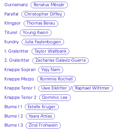
Gurnemanz
Renatus Mészár
Parsifal
Christopher Diffey
Klingsor
Thomas Berau
Titurel
Young Kwon
Kundry
Julia Faylenbogen
1. Gralsritter
Taylor Wallbank
2. Gralsritter
Zacharías Galaviz-Guerra
Knappe Sopran
Yejy Nam
Knappe Mezzo
Rommie Rochell
Knappe Tenor 1
Uwe Eikötter
/
Raphael Wittmer
Knappe Tenor 2
Dominic Lee
Blume I 1
Estelle Kruger
Blume I 2
Yaara Attias
Blume I 3
Zinzi Frohwein