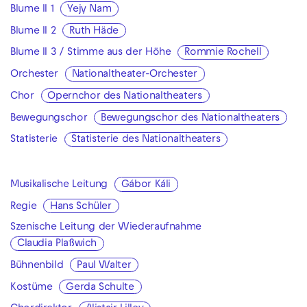
Blume II 1
Yejy Nam
Blume II 2
Ruth Häde
Blume II 3 / Stimme aus der Höhe
Rommie Rochell
Orchester
Nationaltheater-Orchester
Chor
Opernchor des Nationaltheaters
Bewegungschor
Bewegungschor des Nationaltheaters
Statisterie
Statisterie des Nationaltheaters
Musikalische Leitung
Gábor Káli
Regie
Hans Schüler
Szenische Leitung der Wiederaufnahme
Claudia Plaßwich
Bühnenbild
Paul Walter
Kostüme
Gerda Schulte