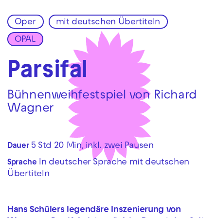
Oper
mit deutschen Übertiteln
Zur Hauptnavigation springen
OPAL
Zum Hauptinhalt springen
Zum Footer springen
Parsifal
Bühnenweihfestspiel von Richard
Wagner
5 Std 20 Min, inkl. zwei Pausen
Dauer
In deutscher Sprache mit deutschen
Sprache
Übertiteln
Hans Schülers legendäre Inszenierung von