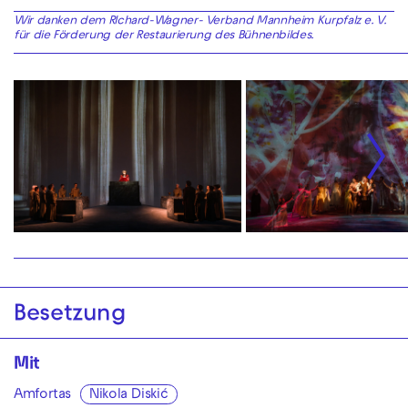
Wir danken dem RIchard-Wagner- Verband Mannheim Kurpfalz e. V.
für die Förderung der Restaurierung des Bühnenbildes.
Besetzung
Mit
Amfortas
Nikola Diskić