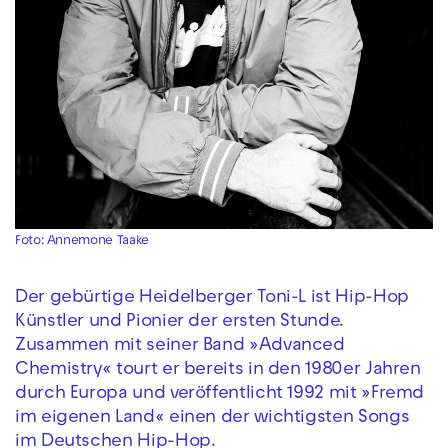
Foto: Annemone Taake
Der gebürtige Heidelberger Toni-L ist Hip-Hop
Künstler und Pionier der ersten Stunde.
Zusammen mit seiner Band »Advanced
Chemistry«
tourt er bereits in den 1980er Jahren
durch Europa und veröffentlicht 1992 mit »Fremd
im eigenen Land« einen der wichtigsten Songs
im Deutschen Hip-Hop.