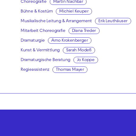
Choreografie
Martin Nachbar
Bühne & Kostüm
Michiel Keuper
Musikalische Leitung & Arrangement
Erik Leuthäuser
Mitarbeit Choreografie
Diana Treder
Dramaturgie
Arno Krokenberger
Kunst & Vermittlung
Sarah Modeß
Dramaturgische Beratung
Jo Koppe
Regieassistenz
Thomas Mayer