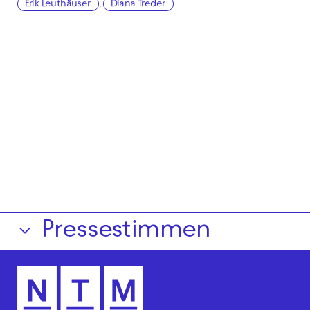
Erik Leuthäuser
,
Diana Treder
Pressestimmen