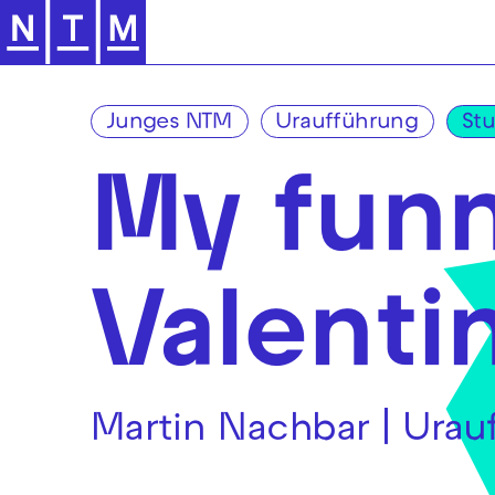
Zur Hauptnavigation springen
Junges NTM
Uraufführung
St
My fun
Valenti
Martin Nachbar | Urau