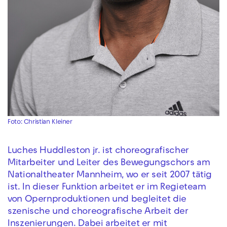
Foto: Christian Kleiner
Luches Huddleston jr. ist choreografischer
Mitarbeiter und Leiter des Bewegungschors am
Nationaltheater Mannheim, wo er seit 2007 tätig
ist. In dieser Funktion arbeitet er im Regieteam
von Opernproduktionen und begleitet die
szenische und choreografische Arbeit der
Inszenierungen. Dabei arbeitet er mit