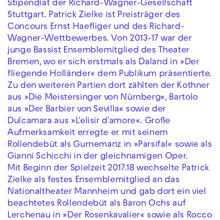
Stipendiat der Richard-Wagner-Gesellschaft
Stuttgart. Patrick Zielke ist Preisträger des
Concours Ernst Haefliger und des Richard-
Wagner-Wettbewerbes. Von 2013-17 war der
junge Bassist Ensemblemitglied des Theater
Bremen, wo er sich erstmals als Daland in »Der
fliegende Holländer« dem Publikum präsentierte.
Zu den weiteren Partien dort zählten der Kothner
aus »Die Meistersinger von Nürnberg«, Bartolo
aus »Der Barbier von Sevilla« sowie der
Dulcamara aus »L'elisir d'amore«. Große
Aufmerksamkeit erregte er mit seinem
Rollendebüt als Gurnemanz in »Parsifal« sowie als
Gianni Schicchi in der gleichnamigen Oper.
Mit Beginn der Spielzeit 2017.18 wechselte Patrick
Zielke als festes Ensemblemitglied an das
Nationaltheater Mannheim und gab dort ein viel
beachtetes Rollendebüt als Baron Ochs auf
Lerchenau in »Der Rosenkavalier« sowie als Rocco