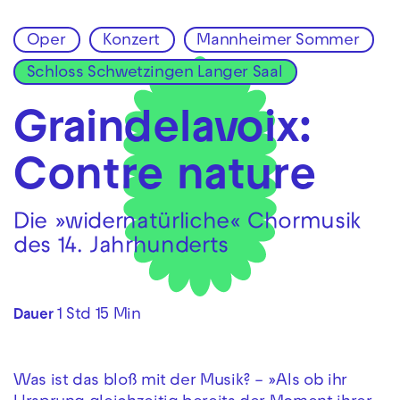
Oper
Konzert
Mannheimer Sommer
Zur Hauptnavigation springen
Schloss Schwetzingen Langer Saal
Zum Hauptinhalt springen
Zum Footer springen
Graindelavoix:
Contre nature
Die »widernatürliche« Chormusik
des 14. Jahrhunderts
1 Std 15 Min
Dauer
Was ist das bloß mit der Musik? – »Als ob ihr