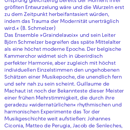
Ursprung gleichzeitig bereits der Moment ihrer
größten Entwurzelung wäre und die Wurzeln erst
zu dem Zeitpunkt herbeifantasiert würden,
indem das Trauma der Modernität unerträglich
wird.« (B. Schmelzer)
Das Ensemble »Graindelavoix« und sein Leiter
Björn Schmelzer begreifen das späte Mittelalter
als eine höchst moderne Epoche. Der belgische
Kammerchor widmet sich in überirdisch
perfekter Harmonie, aber zugleich mit höchst
individuellen Einzelstimmen den ungehobenen
Schätzen einer Musikepoche, die unendlich fern
und sehr nah zu sein scheint. Guillaume de
Machaut ist noch der Bekannteste dieser Meister
einer frühen Mehrstimmigkeit, die durch ihre
geradezu »widernatürlichen« rhythmischen und
harmonischen Experimente das Tor der
Musikgeschichte weit aufstießen: Johannes
Ciconia, Matteo de Perugia, Jacob de Senleches,