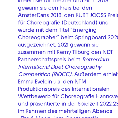
kreiert sie für Theater und Film. 2018
gewann sie den Preis bei den
AmsterDans 2018, den KURT JOOSS Prei
für Choreografie (Deutschland) und
wurde mit dem Titel "Emerging
Choreographer" beim Springboard 202
ausgezeichnet. 2021 gewann sie
zusammen mit Remy Tilburg den NDT
Partnerschaftspreis beim
Rotterdam
International Duet Choreography
Competition
(RIDCC)
. Außerdem erhiel
Emma Evelein u.a. den NTM
Produktionspreis des Internationalen
Wettbewerb für Choreografie Hannove
und präsentierte in der Spielzeit 2022.2
im Rahmen des mehrteiligen Abends