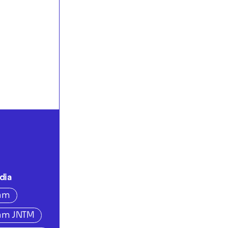
dia
ram
ram JNTM