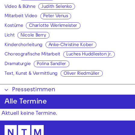
Video & Bühne
Judith Selenko
Mitarbeit Video
Peter Venus
Kostüme
Charlotte Werkmeister
Licht
Nicole Berry
Kinderchorleitung
Anke-Christine Kober
Choreografische Mitarbeit
Luches Huddleston jr.
Dramaturgie
Polina Sandler
Text, Kunst & Vermittlung
Oliver Riedmüller
Pressestimmen
Alle Termine
Aktuell keine Termine.