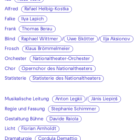
Alfred
Rafael Helbig-Kostka
Falke
Ilya Lapich
Frank
Thomas Berau
Blind
Raphael Wittmer
/
Uwe Eikötter
/
Ilja Aksionov
Frosch
Klaus Brömmelmeier
Orchester
Nationaltheater-Orchester
Chor
Opernchor des Nationaltheaters
Statisterie
Statisterie des Nationaltheaters
Musikalische Leitung
Anton Legkii
/
Jānis Liepiņš
Regie und Fassung
Stephanie Schimmer
Gestaltung Bühne
Davide Raiola
Licht
Florian Arnholdt
Dramaturgie
Cordula Demattio