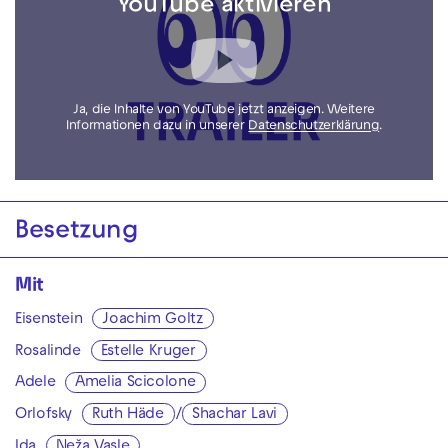
YouTube aktivieren
Ja, die Inhalte von YouTube jetzt anzeigen. Weitere
Informationen dazu in unserer
Datenschutzerklärung
.
Besetzung
Mit
Eisenstein
Joachim Goltz
Rosalinde
Estelle Kruger
Adele
Amelia Scicolone
Orlofsky
Ruth Häde
/
Shachar Lavi
Ida
Neža Vasle