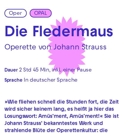
Oper
OPAL
Zur Hauptnavigation springen
Zum Hauptinhalt springen
Zum Footer springen
Die Fledermaus
Operette von Johann Strauss
2 Std 45 Min, inkl. einer Pause
Dauer
In deutscher Sprache
Sprache
»Wie fliehen schnell die Stunden fort, die Zeit
wird sicher keinem lang, es heißt ja hier das
Losungswort: Amüs’ment, Amüs’ment!« Sie ist
Johann Strauss‘ bekanntestes Werk und
strahlende Blüte der Operettenkultur: die