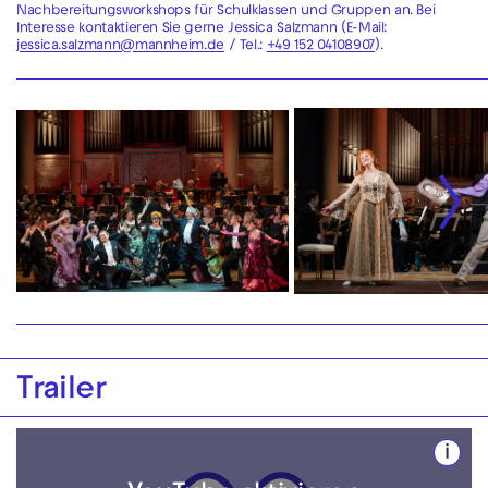
Nachbereitungsworkshops für Schulklassen und Gruppen an. Bei
Interesse kontaktieren Sie gerne Jessica Salzmann (E-Mail:
jessica.salzmann@mannheim.de
/ Tel.:
+49 152 04108907
).
Trailer
i