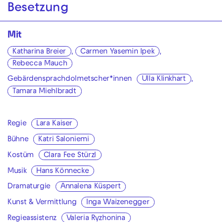
Besetzung
Mit
Katharina Breier
,
Carmen Yasemin Ipek
,
Rebecca Mauch
Gebärdensprachdolmetscher*innen
Ulla Klinkhart
,
Tamara Miehlbradt
Regie
Lara Kaiser
Bühne
Katri Saloniemi
Kostüm
Clara Fee Stürzl
Musik
Hans Könnecke
Dramaturgie
Annalena Küspert
Kunst & Vermittlung
Inga Waizenegger
Regieassistenz
Valeria Ryzhonina