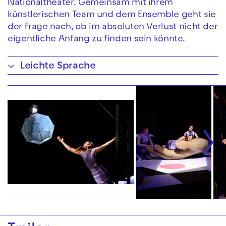
Nationaltheater. Gemeinsam mit ihrem
künstlerischen Team und dem Ensemble geht sie
der Frage nach, ob im absoluten Verlust nicht der
eigentliche Anfang zu finden sein könnte.
Leichte Sprache