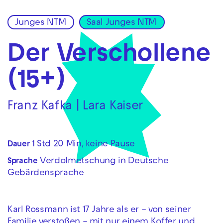
Junges NTM
Saal Junges NTM
Zur Hauptnavigation springen
Zum Hauptinhalt springen
Zum Footer springen
Der Ver­scholle­ne
(15+)
Franz Kafka | Lara Kaiser
1 Std 20 Min, keine Pause
Dauer
Verdolmetschung in Deutsche
Sprache
Gebärdensprache
Karl Rossmann ist 17 Jahre als er – von seiner
Familie verstoßen – mit nur einem Koffer und