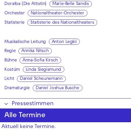
Doralba (Die Altistin)
Marie-Belle Sandis
Orchester
Nationaltheater-Orchester
Statisterie
Statisterie des Nationaltheaters
Musikalische Leitung
Anton Legkii
Regie
Annika Nitsch
Bühne
Anna-Sofia Kirsch
Kostüm
Linda Siegismund
Licht
Daniel Scheunemann
Dramaturgie
Daniel Joshua Busche
Pressestimmen
Alle Termine
Aktuell keine Termine.