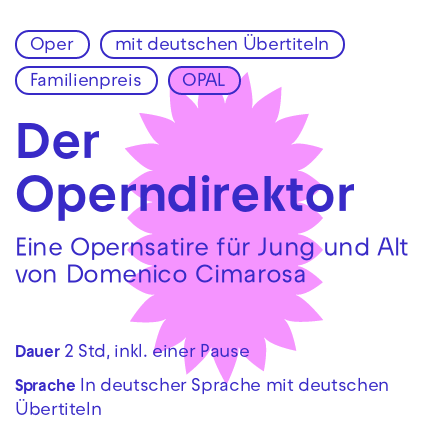
Oper
mit deutschen Übertiteln
Zur Hauptnavigation springen
Familienpreis
OPAL
Zum Hauptinhalt springen
Zum Footer springen
Der
Operndirektor
Eine Opernsatire für Jung und Alt
von Domenico Cimarosa
2 Std, inkl. einer Pause
Dauer
In deutscher Sprache mit deutschen
Sprache
Übertiteln