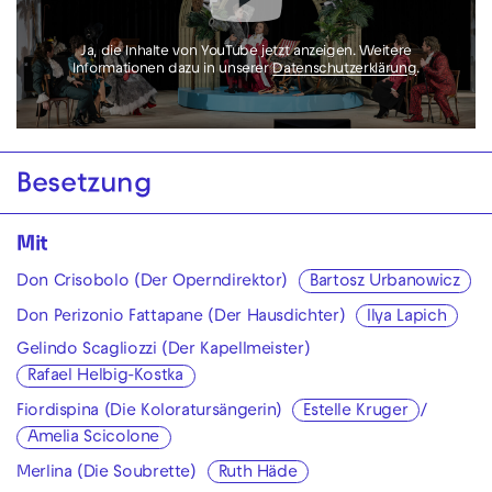
Ja, die Inhalte von YouTube jetzt anzeigen. Weitere
Informationen dazu in unserer
Datenschutzerklärung
.
Besetzung
Mit
Don Crisobolo (Der Operndirektor)
Bartosz Urbanowicz
Don Perizonio Fattapane (Der Hausdichter)
Ilya Lapich
Gelindo Scagliozzi (Der Kapellmeister)
Rafael Helbig-Kostka
Fiordispina (Die Koloratursängerin)
Estelle Kruger
/
Amelia Scicolone
Merlina (Die Soubrette)
Ruth Häde