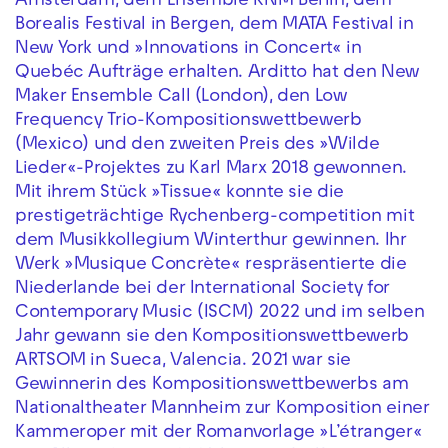
Amsterdam, dem Ensemble KNM Berlin, dem
Borealis Festival in Bergen, dem MATA Festival in
New York und »Innovations in Concert« in
Quebéc Aufträge erhalten. Arditto hat den New
Maker Ensemble Call (London), den Low
Frequency Trio-Kompositionswettbewerb
(Mexico) und den zweiten Preis des »Wilde
Lieder«-Projektes zu Karl Marx 2018 gewonnen.
Mit ihrem Stück »Tissue« konnte sie die
prestigeträchtige Rychenberg-competition mit
dem Musikkollegium Winterthur gewinnen. Ihr
Werk »Musique Concrète« respräsentierte die
Niederlande bei der International Society for
Contemporary Music (ISCM) 2022 und im selben
Jahr gewann sie den Kompositionswettbewerb
ARTSOM in Sueca, Valencia. 2021 war sie
Gewinnerin des Kompositionswettbewerbs am
Nationaltheater Mannheim zur Komposition einer
Kammeroper mit der Romanvorlage »L’étranger«