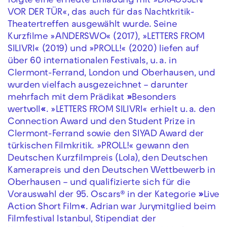
folgte eine erneute Einladung mit »DRAUSSEN
VOR DER TÜR«, das auch für das Nachtkritik-
Theatertreffen ausgewählt wurde. Seine
Kurzfilme »ANDERSWO« (2017), »LETTERS FROM
SILIVRI« (2019) und »PROLL!« (2020) liefen auf
über 60 internationalen Festivals, u. a. in
Clermont-Ferrand, London und Oberhausen, und
wurden vielfach ausgezeichnet – darunter
mehrfach mit dem Prädikat
»
Besonders
wertvoll
«
. »LETTERS FROM SILIVRI« erhielt u. a. den
Connection Award und den Student Prize in
Clermont-Ferrand sowie den SIYAD Award der
türkischen Filmkritik. »PROLL!« gewann den
Deutschen Kurzfilmpreis (Lola), den Deutschen
Kamerapreis und den Deutschen Wettbewerb in
Oberhausen – und qualifizierte sich für die
Vorauswahl der 95. Oscars® in der Kategorie
»
Live
Action Short Film
«
. Adrian war Jurymitglied beim
Filmfestival Istanbul, Stipendiat der