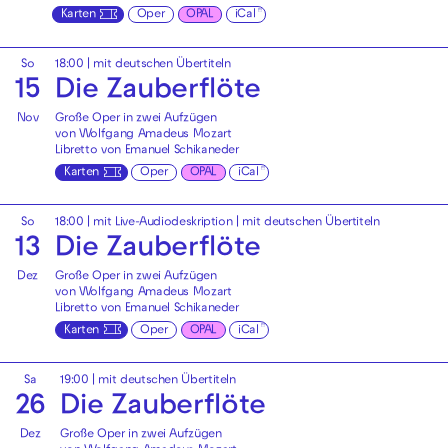
Karten
Oper
OPAL
iCal
So
18:00
|
mit deutschen Übertiteln
15
Die Zauberflöte
Nov
Große Oper in zwei Aufzügen
von Wolfgang Amadeus Mozart
Libretto von Emanuel Schikaneder
Karten
Oper
OPAL
iCal
So
18:00
|
mit Live-Audiodeskription
|
mit deutschen Übertiteln
13
Die Zauberflöte
Dez
Große Oper in zwei Aufzügen
von Wolfgang Amadeus Mozart
Libretto von Emanuel Schikaneder
Karten
Oper
OPAL
iCal
Sa
19:00
|
mit deutschen Übertiteln
26
Die Zauberflöte
Dez
Große Oper in zwei Aufzügen