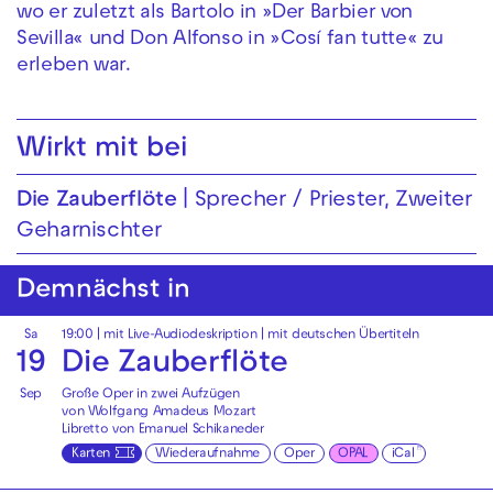
wo er zuletzt als Bartolo in »Der Barbier von
Sevilla« und Don Alfonso in »Cosí fan tutte« zu
erleben war.
Wirkt mit bei
Die Zauberflöte
Sprecher / Priester, Zweiter
Geharnischter
Demnächst in
Sa
19:00
|
mit Live-Audiodeskription
|
mit deutschen Übertiteln
19
Die Zauberflöte
Sep
Große Oper in zwei Aufzügen
von Wolfgang Amadeus Mozart
Libretto von Emanuel Schikaneder
Karten
Wiederaufnahme
Oper
OPAL
iCal