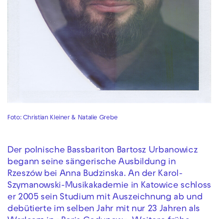
Foto: Christian Kleiner & Natalie Grebe
Der polnische Bassbariton Bartosz Urbanowicz
begann seine sängerische Ausbildung in
Rzeszów bei Anna Budzinska. An der Karol-
Szymanowski-Musikakademie in Katowice schloss
er 2005 sein Studium mit Auszeichnung ab und
debütierte im selben Jahr mit nur 23 Jahren als