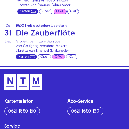
von Wolfgang Amadeus Mozart
Libretto von Emanuel Schikaneder
Karten
Oper
OPAL
iCal
Do
19:00
|
mit deutschen Übertiteln
31
Die Zauberflöte
Dez
Große Oper in zwei Aufzügen
von Wolfgang Amadeus Mozart
Libretto von Emanuel Schikaneder
Karten
Oper
OPAL
iCal
Kartentelefon
Abo-Service
0621 1680 150
0621 1680 160
Service