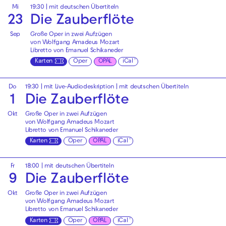
Mi
19:30
|
mit deutschen Übertiteln
23
Die Zauberflöte
Sep
Große Oper in zwei Aufzügen
von Wolfgang Amadeus Mozart
Libretto von Emanuel Schikaneder
Karten
Oper
OPAL
iCal
Do
19:30
|
mit Live-Audiodeskription
|
mit deutschen Übertiteln
1
Die Zauberflöte
Okt
Große Oper in zwei Aufzügen
von Wolfgang Amadeus Mozart
Libretto von Emanuel Schikaneder
Karten
Oper
OPAL
iCal
Fr
18:00
|
mit deutschen Übertiteln
9
Die Zauberflöte
Okt
Große Oper in zwei Aufzügen
von Wolfgang Amadeus Mozart
Libretto von Emanuel Schikaneder
Karten
Oper
OPAL
iCal