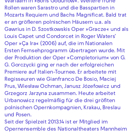
Warlaam in »Boris Godunow«. Weitere frühe
Rollen waren Sarastro und die Basspartien in
Mozarts Requiem und Bachs Magnificat. Bald trat
er an größeren polnischen Häusern u.a. als
Gawrius in D. Szostkowskis Oper »Gracze« und als
Louis Capet und Condorcet in Roger Waters’
Oper »Ça Ira« (2006) auf, die im Nationalen
Ersten Fernsehprogramm übertragen wurde. Mit
der Produktion der Oper
»Completorium« von G.
G. Gorczycki ging er nach der erfolgreichen
Premiere auf Italien-Tournee. Er arbeitete mit
Regisseuren wie Gianfranco De Bosio, Maciej
Prus, Wiesław Ochman, Janusz Józefowicz und
Grzegorz Jarzyna zusammen. Heute arbeitet
Urbanowicz regelmäßig für die drei größten
polnischen Opernkompagnien, Krakau, Breslau
und Posen.
Seit der Spielzeit 2013.14 ist er Mitglied im
Opernensemble des Nationaltheaters Mannheim