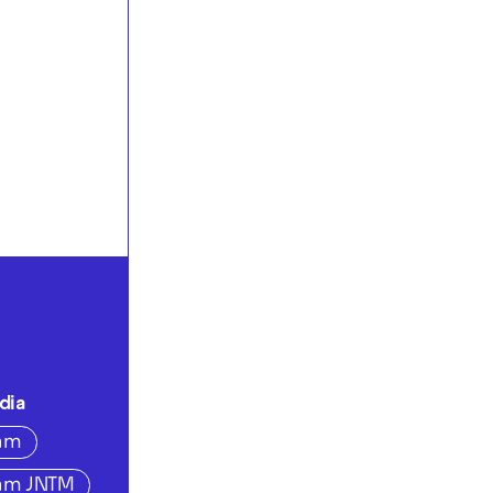
dia
ram
ram JNTM