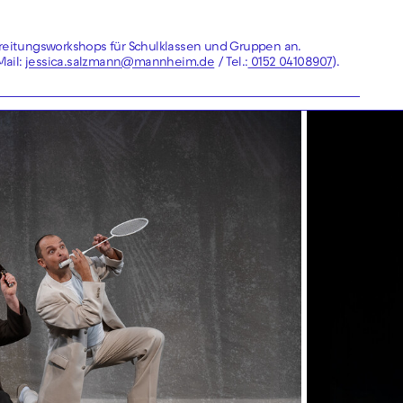
ereitungsworkshops für Schulklassen und Gruppen an.
Mail:
jessica.salzmann@mannheim.de
/ Tel.:
0152 04108907
).