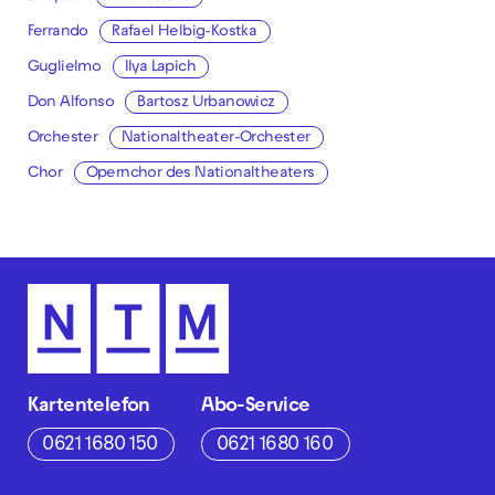
Ferrando
Rafael Helbig-Kostka
Guglielmo
Ilya Lapich
Don Alfonso
Bartosz Urbanowicz
Orchester
Nationaltheater-Orchester
Chor
Opernchor des Nationaltheaters
Kartentelefon
Abo-Service
0621 1680 150
0621 1680 160