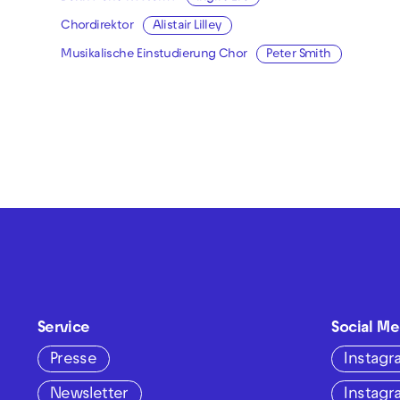
Chordirektor
Alistair Lilley
Musikalische Einstudierung Chor
Peter Smith
Service
Social Me
Presse
Instag
Newsletter
Instag