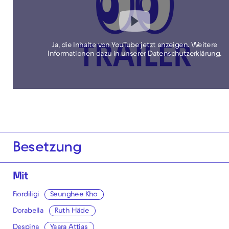
Ja, die Inhalte von YouTube jetzt anzeigen. Weitere
Informationen dazu in unserer
Datenschutzerklärung
.
Besetzung
Mit
Fiordiligi
Seunghee Kho
Dorabella
Ruth Häde
Despina
Yaara Attias