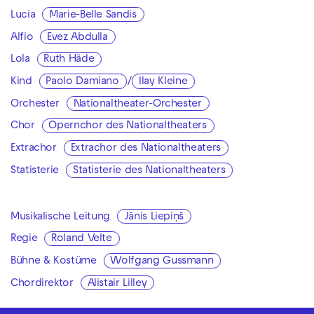
Lucia
Marie-Belle Sandis
Alfio
Evez Abdulla
Lola
Ruth Häde
Kind
Paolo Damiano
/
Ilay Kleine
Orchester
Nationaltheater-Orchester
Chor
Opernchor des Nationaltheaters
Extrachor
Extrachor des Nationaltheaters
Statisterie
Statisterie des Nationaltheaters
Musikalische Leitung
Jānis Liepiņš
Regie
Roland Velte
Bühne & Kostüme
Wolfgang Gussmann
Chordirektor
Alistair Lilley