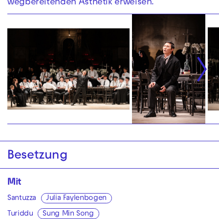
wegbereitenden Ästhetik erweisen.
Besetzung
Mit
Santuzza
Julia Faylenbogen
Turiddu
Sung Min Song