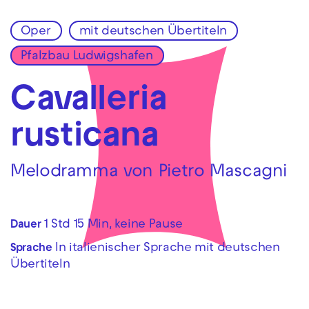
Oper
mit deutschen Übertiteln
Zur Hauptnavigation springen
Pfalzbau Ludwigshafen
Zum Hauptinhalt springen
Zum Footer springen
Cavalleria
rusticana
Melodramma von Pietro Mascagni
1 Std 15 Min, keine Pause
Dauer
In italienischer Sprache mit deutschen
Sprache
Übertiteln