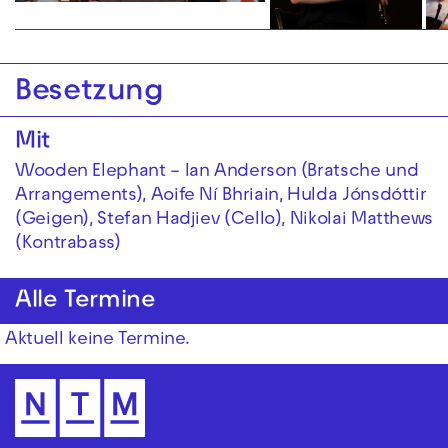
Besetzung
Mit
Wooden Elephant – Ian Anderson (Bratsche und
Arrangements), Aoife Ní Bhriain, Hulda Jónsdóttir
(Geigen), Stefan Hadjiev (Cello), Nikolai Matthews
(Kontrabass)
Alle Termine
Aktuell keine Termine.