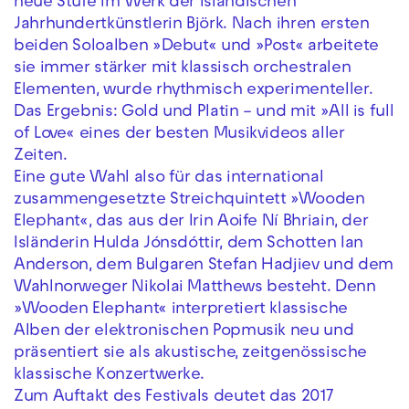
neue Stufe im Werk der isländischen
Jahrhundertkünstlerin Björk. Nach ihren ersten
beiden Soloalben »Debut« und »Post« arbeitete
sie immer stärker mit klassisch orchestralen
Elementen, wurde rhythmisch experimenteller.
Das Ergebnis: Gold und Platin – und mit »All is full
of Love« eines der besten Musikvideos aller
Zeiten.
Eine gute Wahl also für das international
zusammengesetzte Streichquintett »Wooden
Elephant«, das aus der Irin Aoife Ní Bhriain, der
Isländerin Hulda Jónsdóttir, dem Schotten Ian
Anderson, dem Bulgaren Stefan Hadjiev und dem
Wahlnorweger Nikolai Matthews besteht. Denn
»Wooden Elephant« interpretiert klassische
Alben der elektronischen Popmusik neu und
präsentiert sie als akustische, zeitgenössische
klassische Konzertwerke.
Zum Auftakt des Festivals deutet das 2017