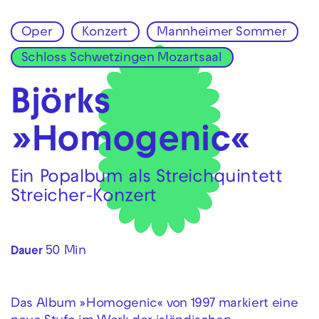
Oper
Konzert
Mannheimer Sommer
Zur Hauptnavigation springen
Schloss Schwetzingen Mozartsaal
Zum Hauptinhalt springen
Zum Footer springen
Björks
»Homogenic«
Ein Popalbum als Streichquintett
Streicher-Konzert
50 Min
Dauer
Das Album »Homogenic« von 1997 markiert eine