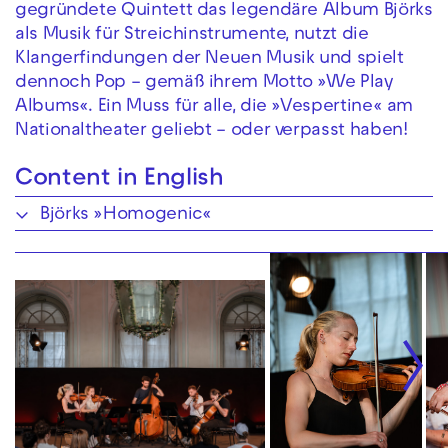
gegründete Quintett das legendäre Album Björks
als Musik für Streichinstrumente, nutzt die
Klangerfindungen der Neuen Musik und spielt
dennoch Pop – gemäß ihrem Motto »We Play
Albums«. Ein Muss für alle, die »Vespertine« am
Nationaltheater geliebt – oder verpasst haben!
Content in English
Björks »Homogenic«