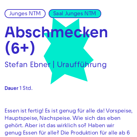
Junges NTM
Saal Junges NTM
Zur Hauptnavigation springen
Zum Hauptinhalt springen
Zum Footer springen
Abschmecken
(6+)
Stefan Ebner | Uraufführung
1 Std.
Dauer
Essen ist fertig! Es ist genug für alle da! Vorspeise,
Hauptspeise, Nachspeise. Wie sich das eben
gehört. Aber ist das wirklich so? Haben wir
genug Essen für alle? Die Produktion für alle ab 6