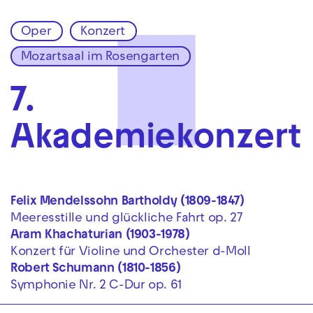
Oper
Konzert
Zur Hauptnavigation springen
Mozartsaal im Rosengarten
Zum Hauptinhalt springen
Zum Footer springen
7.
Akademiekonzert
Felix Mendelssohn Bartholdy
(1809-
1847)
Meeresstille und glückliche Fahrt op. 27
Aram Khachaturian
(1903
-
1978)
Konzert für Violine und Orchester d-Moll
Robert Schumann
(1810
-
1856)
Symphonie Nr. 2 C-Dur op. 61