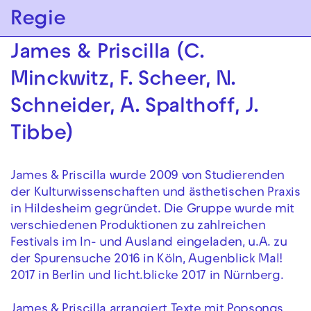
Zur Hauptnavigation springen
Regie
Zum Hauptinhalt springen
Zum Footer springen
James & Priscilla (C.
Minckwitz, F. Scheer, N.
Schneider, A. Spalthoff, J.
Tibbe)
James & Priscilla wurde 2009 von Studierenden
der Kulturwissenschaften und ästhetischen Praxis
in Hildesheim gegründet. Die Gruppe wurde mit
verschiedenen Produktionen zu zahlreichen
Festivals im In- und Ausland eingeladen, u.A. zu
der Spurensuche 2016 in Köln, Augenblick Mal!
2017 in Berlin und licht.blicke 2017 in Nürnberg.
James & Priscilla arrangiert Texte mit Popsongs