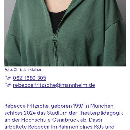
Foto: Christian Kleiner
☞
0621 1680 305
☞
rebecca.fritzsche@mannheim.de
Rebecca Fritzsche, geboren 1997 in München,
schloss 2024 das Studium der Theaterpädagogik
an der Hochschule Osnabrück ab. Davor
arbeitete Rebecca im Rahmen eines FSJs und