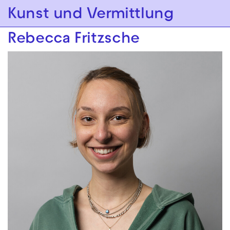
Zur Hauptnavigation springen
Kunst und Vermittlung
Zum Hauptinhalt springen
Zum Footer springen
Rebecca Fritzsche