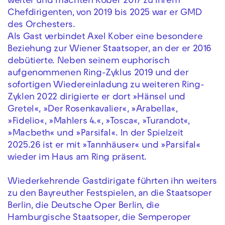
weiter und machten Kober 2017 zu ihrem
Chefdirigenten, von 2019 bis 2025 war er GMD
des Orchesters.
Als Gast verbindet Axel Kober eine besondere
Beziehung zur Wiener Staatsoper, an der er 2016
debütierte. Neben seinem euphorisch
aufgenommenen Ring-Zyklus 2019 und der
sofortigen Wiedereinladung zu weiteren Ring-
Zyklen 2022 dirigierte er dort »Hänsel und
Gretel«, »Der Rosenkavalier«, »Arabella«,
»Fidelio«, »Mahlers 4.«, »Tosca«, »Turandot«,
»Macbeth« und »Parsifal«. In der Spielzeit
2025.26 ist er mit »Tannhäuser« und »Parsifal«
wieder im Haus am Ring präsent.
Wiederkehrende Gastdirigate führten ihn weiters
zu den Bayreuther Festspielen, an die Staatsoper
Berlin, die Deutsche Oper Berlin, die
Hamburgische Staatsoper, die Semperoper