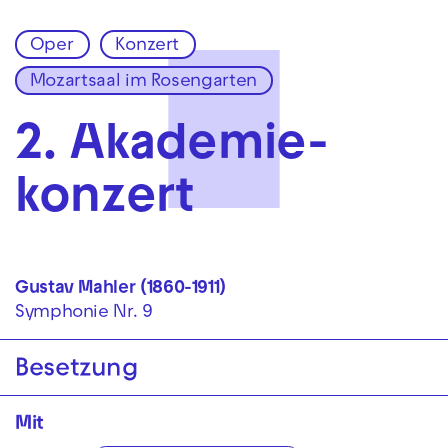
Oper
Konzert
Zur Hauptnavigation springen
Mozartsaal im Rosengarten
Zum Hauptinhalt springen
Zum Footer springen
2. Akademie­
konzert
Gustav Mahler (1860
-
1911)
Symphonie Nr. 9
Besetzung
Mit