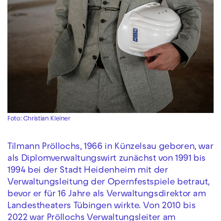
Foto: Christian Kleiner
Tilmann Pröllochs, 1966 in Künzelsau geboren, war
als Diplomverwaltungswirt zunächst von 1991 bis
1994 bei der Stadt Heidenheim mit der
Verwaltungsleitung der Opernfestspiele betraut,
bevor er für 16 Jahre als Verwaltungsdirektor am
Landestheaters Tübingen wirkte. Von 2010 bis
2022 war Pröllochs Verwaltungsleiter am