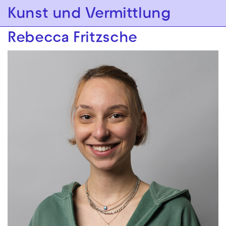
Zur Hauptnavigation springen
Kunst und Vermittlung
Zum Hauptinhalt springen
Zum Footer springen
Rebecca Fritzsche