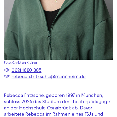
Foto: Christian Kleiner
☞
0621 1680 305
☞
rebecca.fritzsche@mannheim.de
Rebecca Fritzsche, geboren 1997 in München,
schloss 2024 das Studium der Theaterpädagogik
an der Hochschule Osnabrück ab. Davor
arbeitete Rebecca im Rahmen eines FSJs und