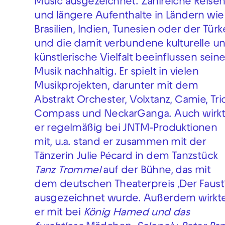
Music ausgezeichnet. Zahlreiche Reise
und längere Aufenthalte in Ländern wie
Brasilien, Indien, Tunesien oder der Türke
und die damit verbundene kulturelle u
künstlerische Vielfalt beeinflussen sein
Musik nachhaltig. Er spielt in vielen
Musikprojekten, darunter mit dem
Abstrakt Orchester, Volxtanz, Camie, Tri
Compass und NeckarGanga. Auch wirk
er regelmäßig bei JNTM-Produktionen
mit, u.a. stand er zusammen mit der
Tänzerin Julie Pécard in dem Tanzstück
Tanz Trommel
auf der Bühne, das mit
dem deutschen Theaterpreis ‚Der Faust
ausgezeichnet wurde. Außerdem wirkt
er mit bei
König Hamed und das