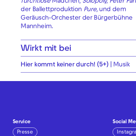
furchtlose
Mädchen,
Solopoly, Peter Pan
der Ballettproduktion
Pure,
und dem
Geräusch-Orchester der Bürgerbühne
Mannheim.
Wirkt mit bei
Hier kommt keiner durch! (5+)
Musik
Service
Social Me
Presse
Instag