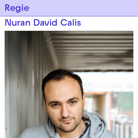
Zur Hauptnavigation springen
Regie
Zum Hauptinhalt springen
Zum Footer springen
Nuran David Calis