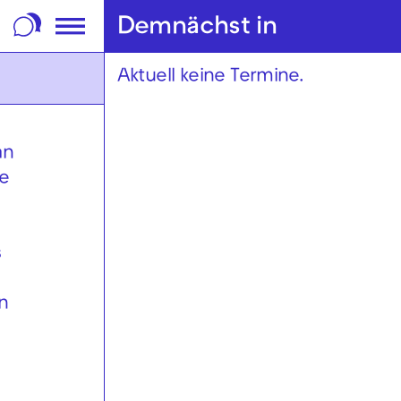
m Footer springen
Demnächst in
Aktuell keine Termine.
an
ie
s
n
d