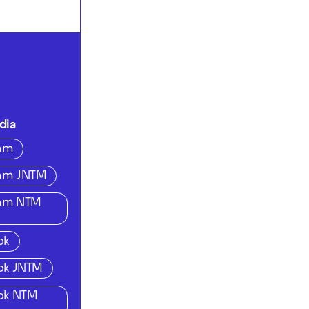
dia
ram
ram JNTM
ram NTM
ok
ok JNTM
ok NTM