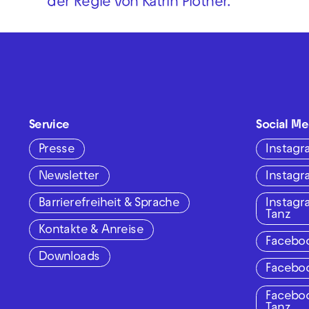
der Regie von Katrin Plötner.
Service
Social Me
Presse
Instag
Newsletter
Instag
Barrierefreiheit & Sprache
Instag
Tanz
Kontakte & Anreise
Facebo
Downloads
Facebo
Facebo
Tanz