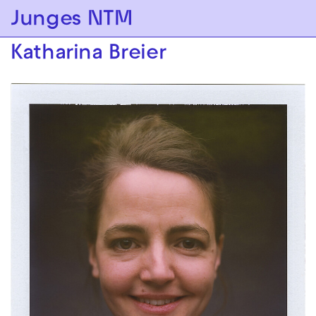
Zur Hauptnavigation springen
Junges NTM
Zum Hauptinhalt springen
Zum Footer springen
Katharina Breier