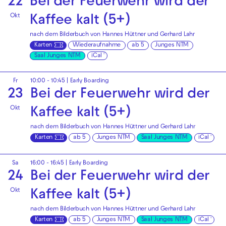
22
Bei der Feuer­wehr wird der
Okt
Kaffee kalt (5+)
nach dem Bilderbuch von Hannes Hüttner und Gerhard Lahr
Karten
Wiederaufnahme
ab 5
Junges NTM
Saal Junges NTM
iCal
Fr
10:00 - 10:45
|
Early Boarding
23
Bei der Feuer­wehr wird der
Okt
Kaffee kalt (5+)
nach dem Bilderbuch von Hannes Hüttner und Gerhard Lahr
Karten
ab 5
Junges NTM
Saal Junges NTM
iCal
Sa
16:00 - 16:45
|
Early Boarding
24
Bei der Feuer­wehr wird der
Okt
Kaffee kalt (5+)
nach dem Bilderbuch von Hannes Hüttner und Gerhard Lahr
Karten
ab 5
Junges NTM
Saal Junges NTM
iCal