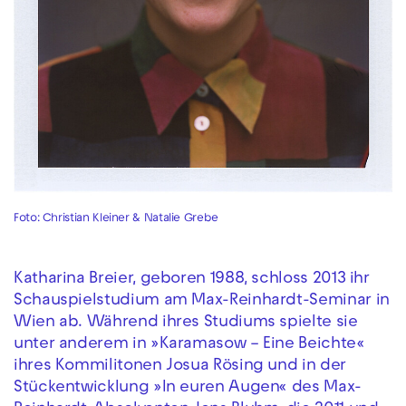
Foto: Christian Kleiner & Natalie Grebe
Katharina Breier, geboren 1988, schloss 2013 ihr
Schauspielstudium am Max-Reinhardt-Seminar in
Wien ab. Während ihres Studiums spielte sie
unter anderem in »Karamasow – Eine Beichte«
ihres Kommilitonen Josua Rösing und in der
Stückentwicklung »In euren Augen« des Max-