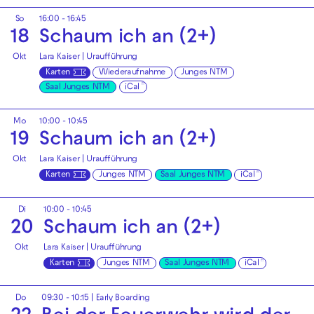
So
16:00 - 16:45
18
Schaum ich an (2+)
Okt
Lara Kaiser | Uraufführung
Karten
Wiederaufnahme
Junges NTM
Saal Junges NTM
iCal
Mo
10:00 - 10:45
19
Schaum ich an (2+)
Okt
Lara Kaiser | Uraufführung
Karten
Junges NTM
Saal Junges NTM
iCal
Di
10:00 - 10:45
20
Schaum ich an (2+)
Okt
Lara Kaiser | Uraufführung
Karten
Junges NTM
Saal Junges NTM
iCal
Do
09:30 - 10:15
|
Early Boarding