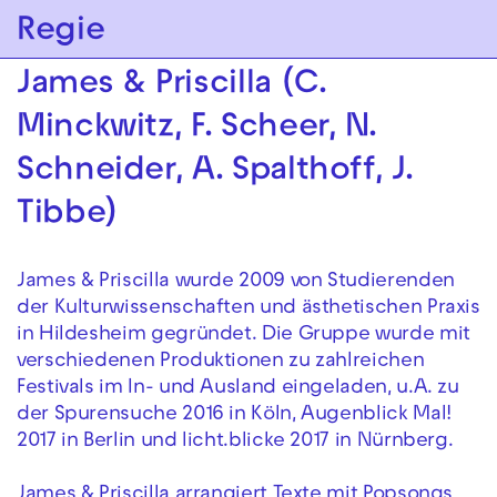
Zur Hauptnavigation springen
Regie
Zum Hauptinhalt springen
Zum Footer springen
James & Priscilla (C.
Minckwitz, F. Scheer, N.
Schneider, A. Spalthoff, J.
Tibbe)
James & Priscilla wurde 2009 von Studierenden
der Kulturwissenschaften und ästhetischen Praxis
in Hildesheim gegründet. Die Gruppe wurde mit
verschiedenen Produktionen zu zahlreichen
Festivals im In- und Ausland eingeladen, u.A. zu
der Spurensuche 2016 in Köln, Augenblick Mal!
2017 in Berlin und licht.blicke 2017 in Nürnberg.
James & Priscilla arrangiert Texte mit Popsongs