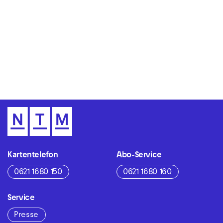
Zur Hauptnavigation springen
Zum Hauptinhalt springen
Zum Footer springen
Kartentelefon
Abo-Service
0621 1680 150
0621 1680 160
Service
Presse