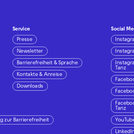
Service
Social Me
Presse
Instag
Newsletter
Instag
Barrierefreiheit & Sprache
Instag
Tanz
Kontakte & Anreise
Facebo
Downloads
Facebo
Facebo
Tanz
g zur Barrierefreiheit
YouTub
LinkedI