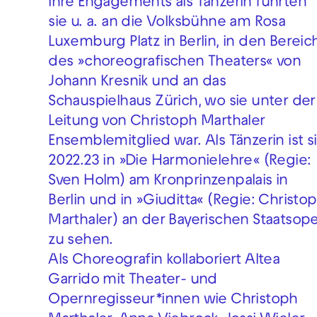
Ihre Engagements als Tänzerin führten
sie u. a. an die Volksbühne am Rosa
Luxemburg Platz in Berlin, in den Bereic
des »choreografischen Theaters« von
Johann Kresnik und an das
Schauspielhaus Zürich, wo sie unter der
Leitung von Christoph Marthaler
Ensemblemitglied war. Als Tänzerin ist s
2022.23 in »Die Harmonielehre« (Regie:
Sven Holm) am Kronprinzenpalais in
Berlin und in »Giuditta« (Regie: Christo
Marthaler) an der Bayerischen Staatsop
zu sehen.
Als Choreografin kollaboriert Altea
Garrido mit Theater- und
Opernregisseur*innen wie Christoph