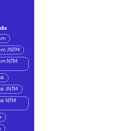
dia
ram
ram JNTM
ram NTM
ok
ok JNTM
ok NTM
e
n