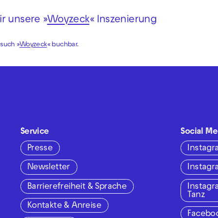
r unsere »
Woyzeck
« Inszenierung
esuch »
Woyzeck
« buchbar.
Service
Social Me
Presse
Instag
Newsletter
Instag
Barrierefreiheit & Sprache
Instag
Tanz
Kontakte & Anreise
Facebo