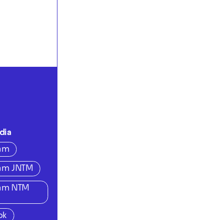
dia
ram
ram JNTM
ram NTM
ok