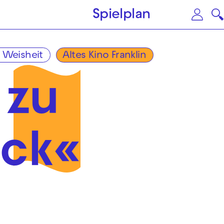
Zum Hauptinhalt springen
Zu
Spielplan
 Weisheit
Altes Kino Franklin
 zu
ck«