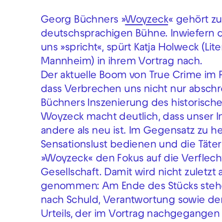
Georg Büchners »
Woyzeck
« gehört
zu
deutschsprachigen Bühne. Inwiefern
uns »spricht«, spürt Katja Holweck (Lit
Mannheim) in ihrem Vortrag nach.
Der aktuelle Boom von True Crime im P
dass Verbrechen uns nicht nur abschr
Büchners Inszenierung des historisch
Woyzeck macht deutlich, dass unser In
andere als neu ist. Im Gegensatz zu h
Sensationslust bedienen und die Täte
»Woyzeck« den Fokus auf die Verflech
Gesellschaft. Damit wird nicht zuletz
genommen: Am Ende des Stücks stehen
nach Schuld, Verantwortung sowie der
Urteils, der im Vortrag nachgegangen 