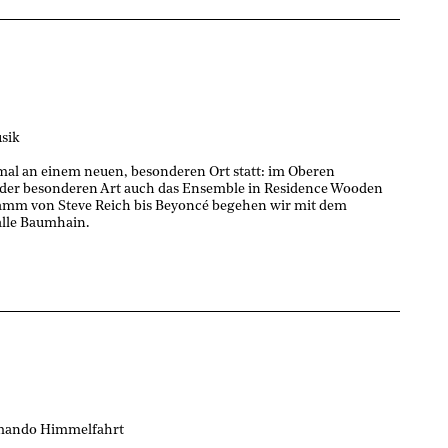
sik
smal an einem neuen, besonderen Ort statt: im Oberen
s der besonderen Art auch das Ensemble in Residence Wooden
ramm von Steve Reich bis Beyoncé begehen wir mit dem
alle Baumhain.
mmando Himmelfahrt