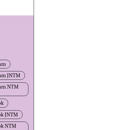
ram
ram JNTM
ram NTM
ok
ok JNTM
ok NTM