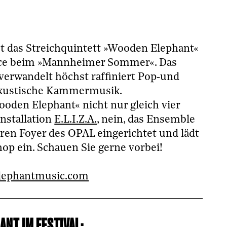
st das Streichquintett »Wooden Elephant«
ence beim »Mannheimer Sommer«. Das
verwandelt höchst raf­finiert Pop‑und
 akustische Kammermusik.
ooden Elephant« nicht nur gleich vier
Installation
E.L.I.Z.A.
, nein, das Ensemble
ren Foyer des OPAL eingerichtet und lädt
op ein. Schauen Sie gerne vorbei!
ephantmusic.com
NT IM FESTIVAL: