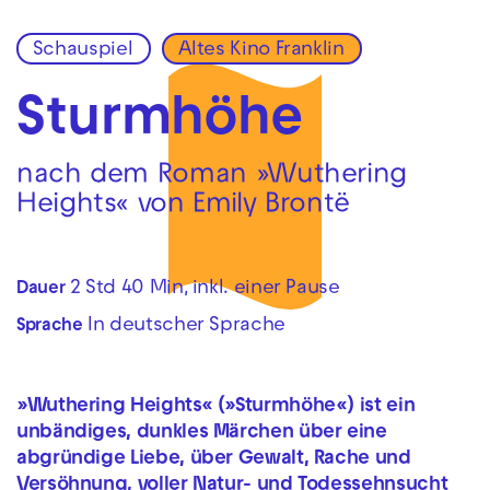
Schauspiel
Altes Kino Franklin
Zur Hauptnavigation springen
Zum Hauptinhalt springen
Zum Footer springen
Sturmhöhe
nach dem Roman »Wuthering
Heights« von Emily Brontë
2 Std 40 Min, inkl. einer Pause
Dauer
In deutscher Sprache
Sprache
»Wuthering Heights« (»Sturmhöhe«) ist ein
unbändiges, dunkles Märchen über eine
abgründige Liebe, über Gewalt, Rache und
Versöhnung, voller Natur- und Todessehnsucht