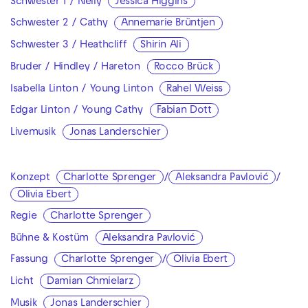
Schwester 1 / Nelly
Jessica Higgins
Schwester 2 / Cathy
Annemarie Brüntjen
Schwester 3 / Heathcliff
Shirin Ali
Bruder / Hindley / Hareton
Rocco Brück
Isabella Linton / Young Linton
Rahel Weiss
Edgar Linton / Young Cathy
Fabian Dott
Livemusik
Jonas Landerschier
Konzept
Charlotte Sprenger
/
Aleksandra Pavlović
/
Olivia Ebert
Regie
Charlotte Sprenger
Bühne & Kostüm
Aleksandra Pavlović
Fassung
Charlotte Sprenger
/
Olivia Ebert
Licht
Damian Chmielarz
Musik
Jonas Landerschier