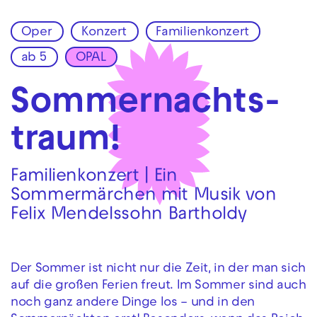
Oper
Konzert
Familienkonzert
Zur Hauptnavigation springen
ab 5
OPAL
Zum Hauptinhalt springen
Zum Footer springen
Sommer­nachts­
traum!
Familienkonzert | Ein
Sommermärchen mit Musik von
Felix Mendelssohn Bartholdy
Der Sommer ist nicht nur die Zeit, in der man sich
auf die großen Ferien freut. Im Sommer sind auch
noch ganz andere Dinge los – und in den