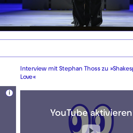
Interview mit Stephan Thoss zu »Shake
Love«
i
YouTube aktivieren