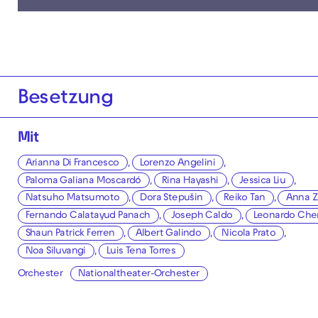
Besetzung
Mit
Arianna Di Francesco
,
Lorenzo Angelini
,
Paloma Galiana Moscardó
,
Rina Hayashi
,
Jessica Liu
,
Natsuho Matsumoto
,
Dora Stepušin
,
Reiko Tan
,
Anna Z
Fernando Calatayud Panach
,
Joseph Caldo
,
Leonardo Che
Shaun Patrick Ferren
,
Albert Galindo
,
Nicola Prato
,
Noa Siluvangi
,
Luis Tena Torres
Orchester
Nationaltheater-Orchester