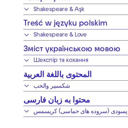
Shakespeare & Aşk
Treść w języku polskim
Shakespeare & Love
Зміст українською мовою
Шекспір та кохання
المحتوى باللغة العربية
شكسبير والحب
محتوا به زبان فارسی
پسودی (سروده های حماسی) کریسمس