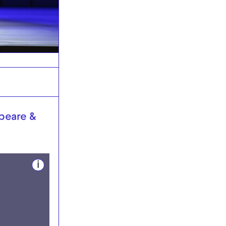
speare &
i