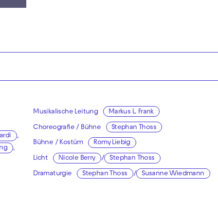
Musikalische Leitung
Markus L. Frank
Choreografie / Bühne
Stephan Thoss
ardi
,
Bühne / Kostüm
Romy Liebig
ng
,
Licht
Nicole Berry
/
Stephan Thoss
Dramaturgie
Stephan Thoss
/
Susanne Wiedmann