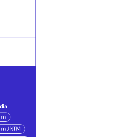
dia
ram
ram JNTM