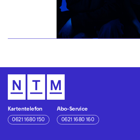
Kartentelefon
Abo-Service
0621 1680 150
0621 1680 160