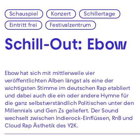
Schauspiel
Konzert
Schillertage
Zur Hauptnavigation springen
Eintritt frei
Festivalzentrum
Zum Hauptinhalt springen
Zum Footer springen
Schill-Out: Ebow
Ebow hat sich mit mittlerweile vier
veröffentlichten Alben längst als eine der
wichtigsten Stimme im deutschen Rap etabliert
und dabei auch die ein oder andere Hymne für
die ganz selbstverständlich Politischen unter den
Millennials und Gen Zs geliefert. Der Sound
wechselt zwischen Indierock-Einflüssen, RnB und
Cloud Rap Ästhetik des Y2K.