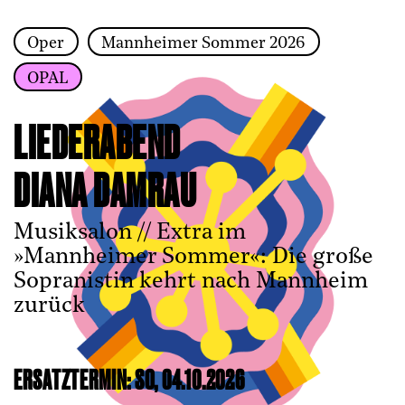
Oper
Mannheimer Sommer 2026
Zur Hauptnavigation springen
OPAL
Zum Hauptinhalt springen
Zum Footer springen
LIEDERABEND
DIANA DAMRAU
Musiksalon // Extra im
»Mannheimer Sommer«: Die große
Sopranistin kehrt nach Mannheim
zurück
ERSATZTERMIN: SO, 04.10.2026